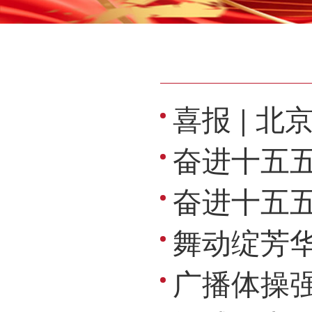
喜报 | 
奋进十五五
奋进十五五・拼
舞动绽芳华 
广播体操强体魄 