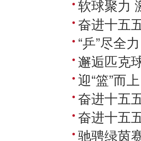
软球聚力 激
奋进十五五・拼
“乒”尽全力 
邂逅匹克球 
迎“篮”而上
奋进十五五・拼
奋进十五五・拼
驰骋绿茵赛场