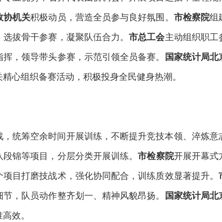
积极动员，营造全员参与良好氛围。
组
政协机关
市检察院
，选拔骨干参赛，凝聚队伍合力。
主动组织职工
市总工会
指挥，领导带头参赛，示范引领全员备赛。
国家统计局北
关精心组织备赛活动，积极投身全民健身热潮。
战，统筹空余时间开展训练，不断提升竞技本领、淬炼意
八段锦等项目，分层分类开展训练。
开展开幕式
市检察院
个项目打磨技战术，强化协同配合，训练质效显著提升。
细节，队员动作整齐划一、精神风貌昂扬。
国家统计局北
准高效。