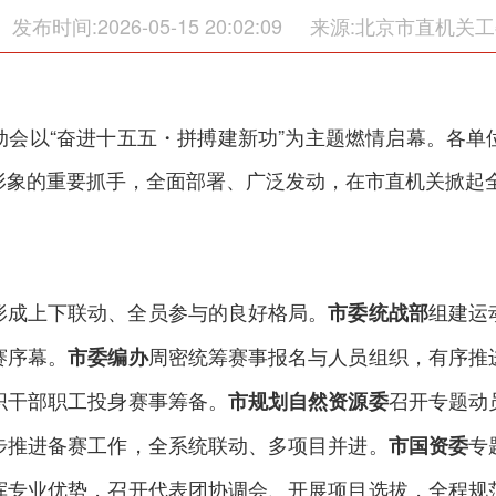
发布时间:2026-05-15 20:02:09
来源:北京市直机关工
动会以“奋进十五五・拼搏建新功”为主题燃情启幕。各单
形象的重要抓手，全面部署、广泛发动，在市直机关掀起
形成上下联动、全员参与的良好格局。
组建运
市委统战部
赛序幕。
周密统筹赛事报名与人员组织，有序推
市委编办
织干部职工投身赛事筹备。
召开专题动
市规划自然资源委
步推进备赛工作，全系统联动、多项目并进。
专
市国资委
挥专业优势，召开代表团协调会、开展项目选拔，全程规