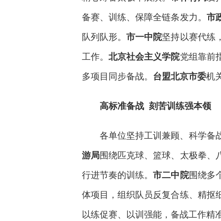
备赛、训练、保障全链条发力。
市
队列队形。
坚持以赛代练
市一中院
工作。
党组靠前
北京社会主义学院
多项目同步备战。
机
台盟北京市委
高标准备战 刻苦训练强本领
各单位坚持工训兼顾、科学备
围绕匹克球、篮球、太极拳、
游局
行进节奏的训练。
围绕多
市二中院
体项目，组织队员反复合练、精抠
以练促赛、以训强能，备战工作精