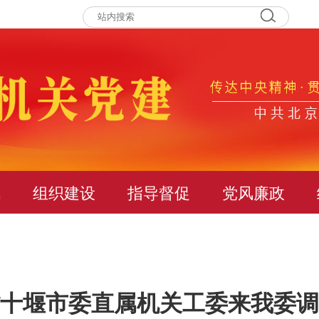
讯
组织建设
指导督促
党风廉政
十堰市委直属机关工委来我委调