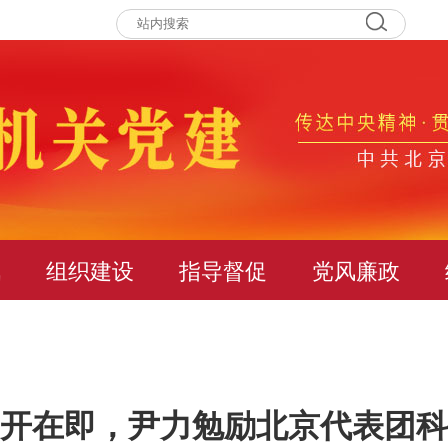
讯
组织建设
指导督促
党风廉政
召开在即，尹力勉励北京代表团