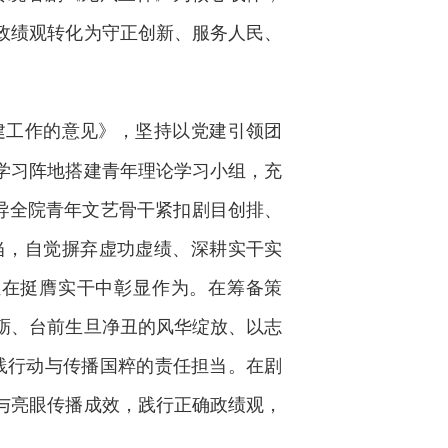
政绩观转化为守正创新、服务人民、
建工作的意见》，坚持以党建引领团
学习阵地搭建青年理论学习小组，充
导全院青年文艺骨干紧扣剧目创排、
当，自觉摒弃虚功虚绩、深耕实干实
伍在挺膺实干中彰显作为。在筹备策
磨砺、台前生旦净丑的风华绽放、以志
践行动与传播国粹的责任担当。在剧
与亮眼传播成效，践行正确政绩观，