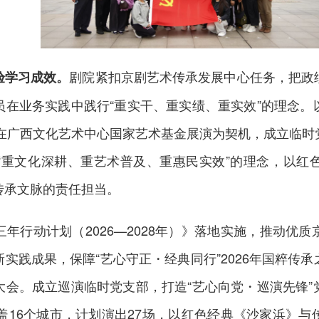
剧院紧扣京剧艺术传承发展中心任务，把政
验学习成效。
员在业务实践中践行“重实干、重实绩、重实效”的理念。
目在广西文化艺术中心国家艺术基金展演为契机，成立临
“重文化深耕、重艺术普及、重惠民实效”的理念，以红
传承文脉的责任担当。
年行动计划（2026—2028年）》落地实施，推动优
实践成果，保障“艺心守正・经典同行”2026年国粹传
大会。成立巡演临时党支部，打造“艺心向党・巡演先锋”
盖16个城市，计划演出27场，以红色经典《沙家浜》