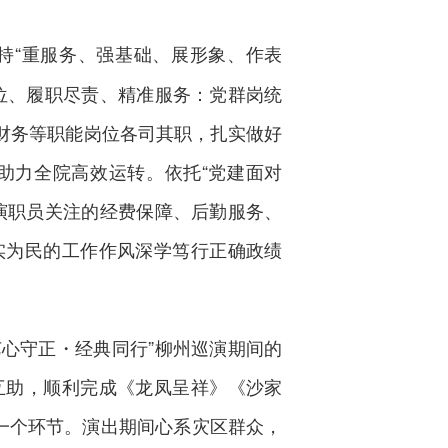
持“重服务、强基础、展形象、作表
位、履职尽责、精准服务：党群岗统
财务等职能岗位各司其职，扎实做好
助力全院高效运转。依托“党建面对
演职员关注的经费保障、后勤服务、
实为民的工作作风深学笃行正确政绩
艺心守正・经典同行”柳州巡演期间的
互助，顺利完成《龙凤呈祥》《沙家
一个环节。演出期间心系灾区群众，