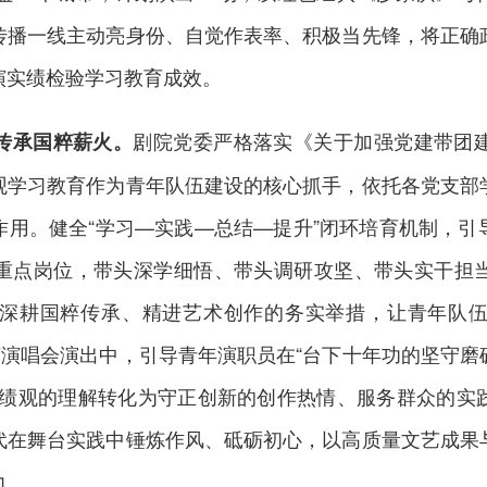
传播一线主动亮身份、自觉作表率、积极当先锋，将正确
演实绩检验学习教育成效。
剧院党委严格落实《关于加强党建带团
传承国粹薪火。
观学习教育作为青年队伍建设的核心抓手，依托各党支部
作用。健全“学习—实践—总结—提升”闭环培育机制，引
重点岗位，带头深学细悟、带头调研攻坚、带头实干担
深耕国粹传承、精进艺术创作的务实举措，让青年队
节演唱会演出中，引导青年演职员在“台下十年功的坚守
政绩观的理解转化为守正创新的创作热情、服务群众的实
代在舞台实践中锤炼作风、砥砺初心，以高质量文艺成果
力。