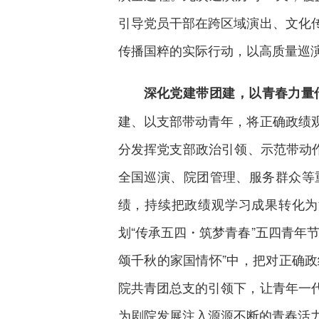
引导党员干部在跨区域演出、文化
传播国粹的实际行动，以高质量巡
深化党建带团建，以青春力量
建、以支部带动青年，将正确政绩
分发挥党支部政治引领、示范带动
全国巡演、院团管理、服务群众等
绩，持续把政绩观学习成果转化为
划“传承五四・筑梦青春”五四青年
颂千秋的家国情怀”中，把对正确
院共青团总支的引领下，让青年一
为剧院发展注入源源不断的青春活