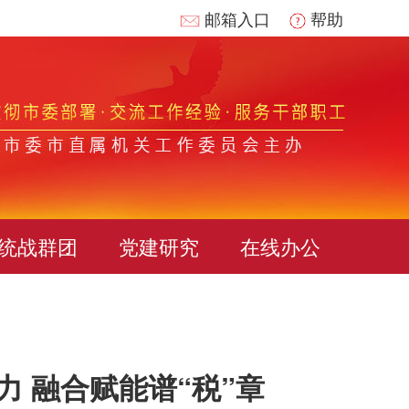
邮箱入口
帮助
统战群团
党建研究
在线办公
力 融合赋能谱“税”章