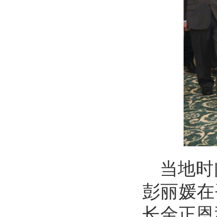
当地时
彭丽媛在
长金正恩