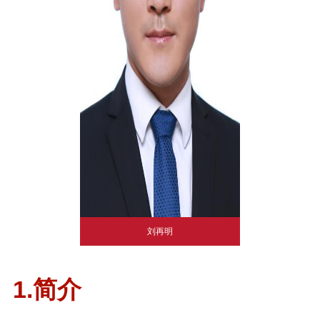
刘再明
1.简介