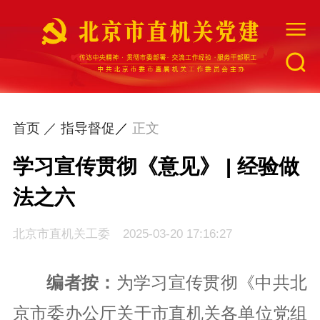
网站首页
首页 ／
指导督促
／
正文
工委简介
学习宣传贯彻《意见》 | 经验做
法之六
最新资讯
北京市直机关工委
2025-03-20 17:16:27
组织建设
编者按：
为学习宣传贯彻《中共北
指导督促
京市委办公厅关于市直机关各单位党组