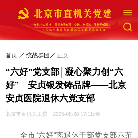
网站首页
首页 ／
统战群团
／
正文
工委简介
“六好”党支部│凝心聚力创“六
好” 安贞银发铸品牌——北京
最新资讯
安贞医院退休六党支部
组织建设
北京市直机关工委
2025-08-28 17:11:46
指导督促
全市“六好”离退休干部党支部示范