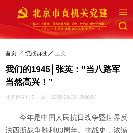
网站首页
首页 ／
统战群团
／
正文
工委简介
我们的1945│张英：“当八路军
当然高兴！”
最新资讯
北京市直机关工委
2025-08-22 15:08:54
组织建设
今年是中国人民抗日战争暨世界反
指导督促
法西斯战争胜利80周年。抗战史，浓缩