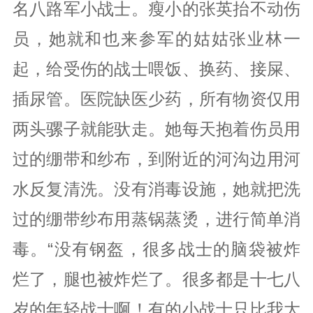
名八路军小战士。瘦小的张英抬不动伤
员，她就和也来参军的姑姑张业林一
起，给受伤的战士喂饭、换药、接屎、
插尿管。医院缺医少药，所有物资仅用
两头骡子就能驮走。她每天抱着伤员用
过的绷带和纱布，到附近的河沟边用河
水反复清洗。没有消毒设施，她就把洗
过的绷带纱布用蒸锅蒸烫，进行简单消
毒。“没有钢盔，很多战士的脑袋被炸
烂了，腿也被炸烂了。很多都是十七八
岁的年轻战士啊！有的小战士只比我大