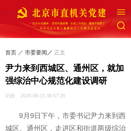
网站首页
首页 ／
市委要闻
／
正文
工委简介
尹力来到西城区、通州区，就加
强综治中心规范化建设调研
最新资讯
识政
2025-09-15 08:57:26
组织建设
9月9日下午，市委书记尹力来到西
指导督促
城区、通州区，走进区和街道两级综治